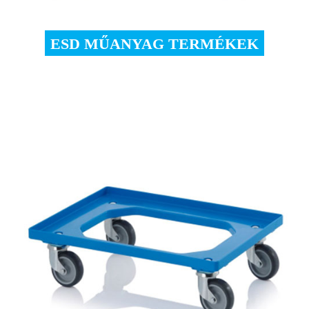
ESD MŰANYAG TERMÉKEK