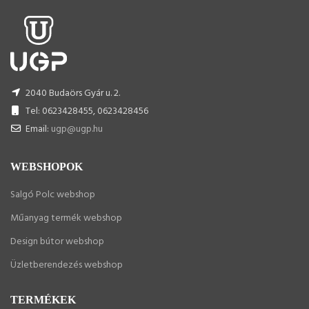
2040 Budaörs Gyár u. 2.
Tel: 0623428455, 0623428456
Email:
ugp@ugp.hu
WEBSHOPOK
Salgó Polc webshop
Műanyag termék webshop
Design bútor webshop
Üzletberendezés webshop
TERMÉKEK