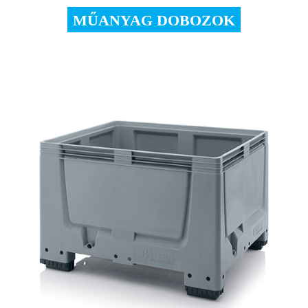
MŰANYAG DOBOZOK