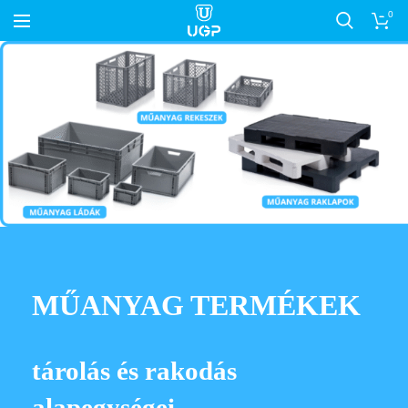
0
MŰANYAG TERMÉKEK
tárolás és rakodás
alapegységei