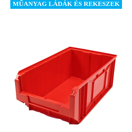
MŰANYAG LÁDÁK ÉS REKESZEK