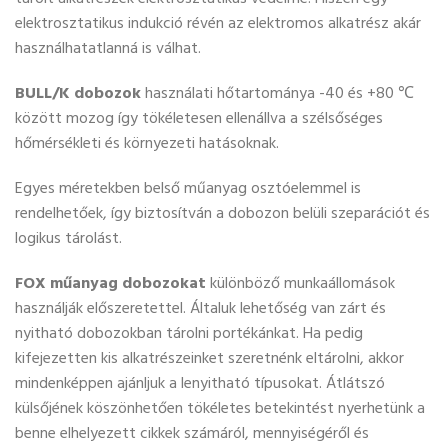
elektrosztatikus indukció révén az elektromos alkatrész akár
használhatatlanná is válhat.
BULL/K dobozok
használati hőtartománya -40 és +80 ℃
között mozog így tökéletesen ellenállva a szélsőséges
hőmérsékleti és környezeti hatásoknak.
Egyes méretekben belső műanyag osztóelemmel is
rendelhetőek, így biztosítván a dobozon belüli szeparációt és
logikus tárolást.
FOX műanyag dobozokat
különböző munkaállomások
használják előszeretettel. Általuk lehetőség van zárt és
nyitható dobozokban tárolni portékánkat. Ha pedig
kifejezetten kis alkatrészeinket szeretnénk eltárolni, akkor
mindenképpen ajánljuk a lenyitható típusokat. Átlátszó
külsőjének köszönhetően tökéletes betekintést nyerhetünk a
benne elhelyezett cikkek számáról, mennyiségéről és