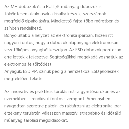
Az MH dobozok és a BULL/K műanyag dobozok is
tökéletesen alkalmasak a kisalkatrészek, szerszámok
megfelelő elpakolására. Mindkettő fajta több méretben és
színben rendelhető.
Bonyolultabb a helyzet az elektronika iparban, hiszen itt
nagyon fontos, hogy a dobozok alapanyaga elektromosan
vezetőképes anyagból készüljön. Az ESD dobozok pontosan
erre lettek kifejlesztve. Segítségükkel megakadályozhatjuk az
elektromos feltöltődést.
Anyaguk: ESD PP, színük pedig a nemzetközi ESD jelölésnek
megfelelően fekete.
Az innovatív és praktikus tárolás már a gyártósorokon és az
üzemekben is rendkívül fontos szempont. Amennyiben
nyugodtan szeretne pakolni és raktározni az elektronika ipar
érzékeny területén válasszon masszív, strapabíró és időtálló
műanyag tárolási megoldásokat.