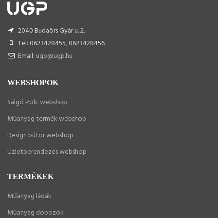
2040 Budaörs Gyár u. 2.
Tel: 0623428455, 0623428456
Email:
ugp@ugp.hu
WEBSHOPOK
Salgó Polc webshop
Műanyag termék webshop
Design bútor webshop
Üzletberendezés webshop
TERMÉKEK
Műanyag ládák
Műanyag dobozok