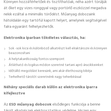
Könnyen hozzáférhetőek és tisztíthatóak, néha azért törüljük
át őket egy vizes ronggyal vagy portörlő eszközzel megadva
nekik ezáltal a minimális törődést. Műanyag dobozaink
hátoldalán egy tartófül kapott helyet, amelynek segítségével
falra egyaránt felhelyezhetők.
Elektronika iparban tökéletes választás, ha:
Sok -sok kicsi és különböző alkatrészt kell elraktározni és könnyen
beazonosítani
A helytakarékosság fontos szempont
Átlátható és logikus módon szeretné tartani apró árucikkeinket
Időtálló megoldást keresünk, ami akár élethosszig kibírja
Terhelhető tárolót szeretnénk nagy teherbírással
Néhány speciális darab külön az elektronika iparra
kifejlesztve
Az
ESD műanyag
dobozok
elsődleges funkciója a benne
tárolt alkatrészek elektrosztatikus védelme. Hiszen egy