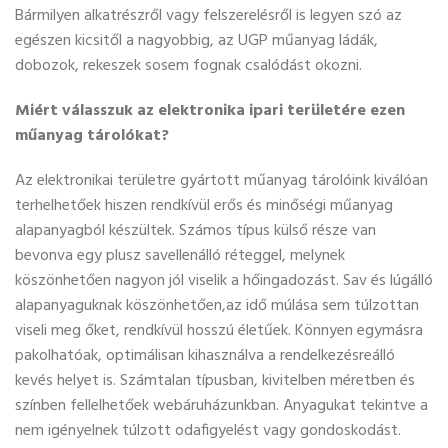
Bármilyen alkatrészről vagy felszerelésről is legyen szó az
egészen kicsitől a nagyobbig, az UGP műanyag ládák,
dobozok, rekeszek sosem fognak csalódást okozni.
Miért válasszuk az elektronika ipari területére ezen
műanyag tárolókat?
Az elektronikai területre gyártott műanyag tárolóink kiválóan
terhelhetőek hiszen rendkívül erős és minőségi műanyag
alapanyagból készültek. Számos típus külső része van
bevonva egy plusz savellenálló réteggel, melynek
köszönhetően nagyon jól viselik a hőingadozást. Sav és lúgálló
alapanyaguknak köszönhetően,az idő múlása sem túlzottan
viseli meg őket, rendkívül hosszú életűek. Könnyen egymásra
pakolhatóak, optimálisan kihasználva a rendelkezésreálló
kevés helyet is. Számtalan típusban, kivitelben méretben és
színben fellelhetőek webáruházunkban. Anyagukat tekintve a
nem igényelnek túlzott odafigyelést vagy gondoskodást.