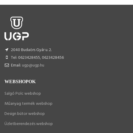
2040 Budaörs Gyár u. 2.
Tel: 0623428455, 0623428456
Email:
ugp@ugp.hu
WEBSHOPOK
Salgó Polc webshop
Műanyag termék webshop
Design bútor webshop
Üzletberendezés webshop