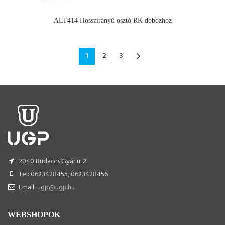
ALT414 Hosszirányú osztó RK dobozhoz
1
2
3
2040 Budaörs Gyár u. 2.
Tel: 0623428455, 0623428456
Email:
ugp@ugp.hu
WEBSHOPOK