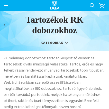
0
Tartozékok RK
dobozokhoz
KATEGÓRIÁK
RK műanyag dobozokhoz tartozó kiegészítő elemek és
tartozékok kiváló minőségű választéka. Tartós, erős és nagy
teherbírással rendelkező műanyag tartozékok több típusban,
méretben és kialakítással kaphatóak kínálatunkban.
Webáruházunkban szereplő összeállításunkban
megtalálhatóak az lRK dobozokhoz tartozó figyelő ablakok,
osztók továbbá porfedelek, melyek hatékonyan működnek
otthoni, raktári és ipari környezetben is egyaránt.Ezenfelül
pedig extrán költséghatékonyak, hiszen hosszú