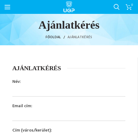
0
Ajánlatkérés
FŐOLDAL
AJÁNLATKÉRÉS
AJÁNLATKÉRÉS
Név:
Email cím
:
Cím (város/kerület)
: