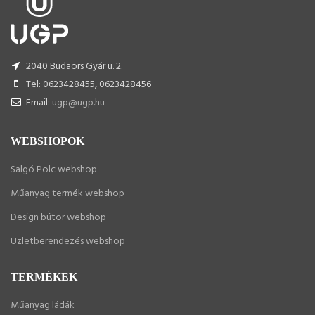
2040 Budaörs Gyár u. 2.
Tel: 0623428455, 0623428456
Email:
ugp@ugp.hu
WEBSHOPOK
Salgó Polc webshop
Műanyag termék webshop
Design bútor webshop
Üzletberendezés webshop
TERMÉKEK
Műanyag ládák