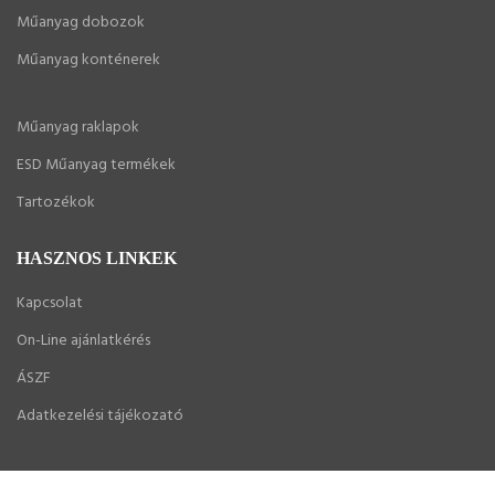
Műanyag dobozok
Műanyag konténerek
Műanyag raklapok
ESD Műanyag termékek
Tartozékok
HASZNOS LINKEK
Kapcsolat
On-Line ajánlatkérés
ÁSZF
Adatkezelési tájékozató