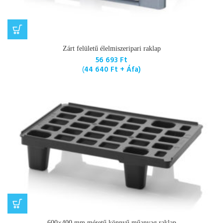
Zárt felületű élelmiszeripari raklap
56 693
Ft
(
44 640
Ft
+ Áfa)
600×400 mm méretű könnyű műanyag raklap