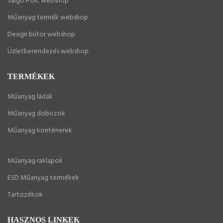
Salgó Polc webshop
Műanyag termék webshop
Design bútor webshop
Üzletberendezés webshop
TERMÉKEK
Műanyag ládák
Műanyag dobozok
Műanyag konténerek
Műanyag raklapok
ESD Műanyag termékek
Tartozékok
HASZNOS LINKEK