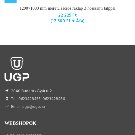
1200×1000 mm méretű rácsos raklap 3 hosszanti talppal
22 225
Ft
(
17 500
Ft
+ Áfa)
2040 Budaörs Gyár u. 2.
Tel: 0623428455, 0623428456
Email:
ugp@ugp.hu
WEBSHOPOK