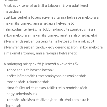
A raklapok teherbírásánál általában három adat kerül
megadásra:
statikus terhelhetőség: egyenes talajra helyezve mekkora a
maximális tömeg, ami a raklapra helyezhető
halmazolási terhelés: ha több raklapot teszünk egymásra
akkor mekkora a maximális tömeg, amit az alsó raklap elbír
állványrendszerben történő terhelhetőség: ha a raklapot
állványrendszerben tároljuk egy gerendapáron, akkor mekkora
a maximális tömeg, ami a raklapra helyezhető
A műanyag raklapok fő jellemzői a következők:
– többször is felhasználhatóak
– széles hőmérséklet tartományban használhatóak
– moshatóak, takaríthatóak
– sima felülettel és rácsos felülettel is rendelhetőek
– nagy teherbírásúak
– tömbös tárolásra és állványban történő tárolásra is
alkalmasak