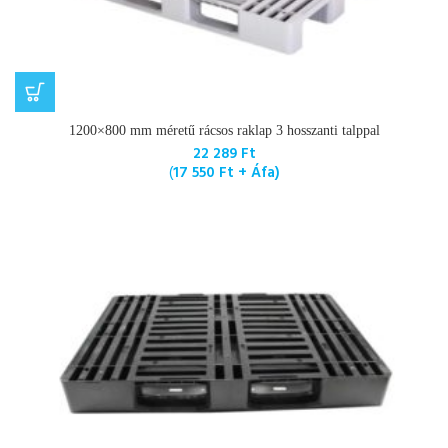
1200×800 mm méretű rácsos raklap 3 hosszanti talppal
22 289
Ft
(
17 550
Ft
+ Áfa)