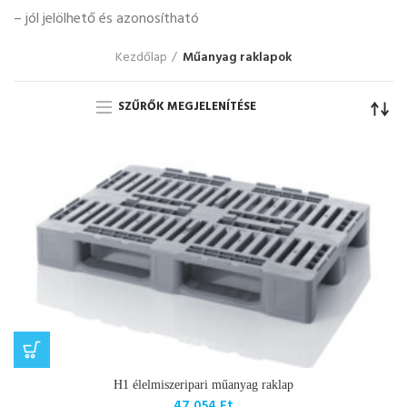
– jól jelölhető és azonosítható
Kezdőlap
Műanyag raklapok
SZŰRŐK MEGJELENÍTÉSE
H1 élelmiszeripari műanyag raklap
47 054
Ft