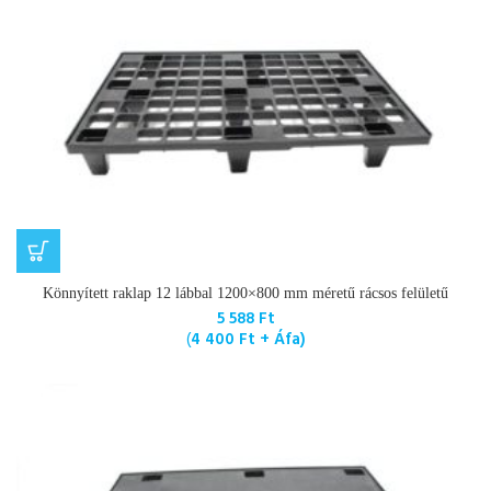
Könnyített raklap 12 lábbal 1200×800 mm méretű rácsos felületű
5 588
Ft
(
4 400
Ft
+ Áfa)