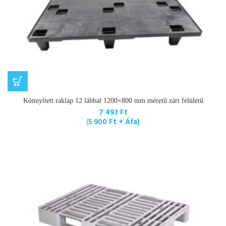
Könnyített raklap 12 lábbal 1200×800 mm méretű zárt felületű
7 493
Ft
(
5 900
Ft
+ Áfa)