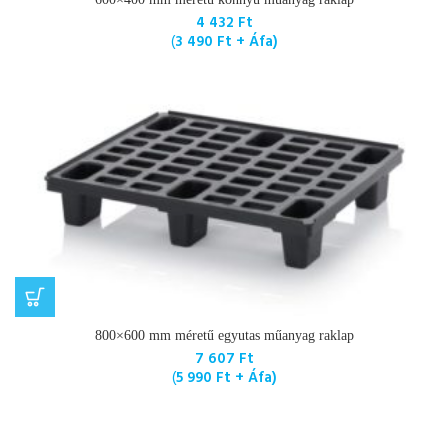
4 432
Ft
(
3 490
Ft
+ Áfa)
800×600 mm méretű egyutas műanyag raklap
7 607
Ft
(
5 990
Ft
+ Áfa)