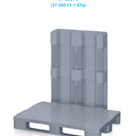
(
37 050
Ft
+ Áfa)