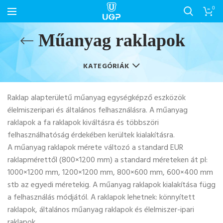
0
Műanyag raklapok
KATEGÓRIÁK
Raklap alapterületű műanyag egységképző eszközök
élelmiszeripari és általános felhasználásra. A műanyag
raklapok a fa raklapok kiváltásra és többszöri
felhasználhatóság érdekében kerültek kialakításra.
A műanyag raklapok mérete változó a standard EUR
raklapmérettől (800×1200 mm) a standard méreteken át pl:
1000×1200 mm, 1200×1200 mm, 800×600 mm, 600×400 mm
stb az egyedi méretekig. A műanyag raklapok kialakítása függ
a felhasználás módjától. A raklapok lehetnek: könnyített
raklapok, általános műanyag raklapok és élelmiszer-ipari
raklapok.