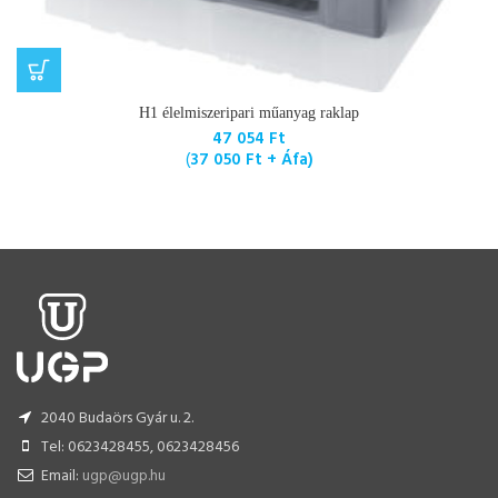
H1 élelmiszeripari műanyag raklap
47 054
Ft
(
37 050
Ft
+ Áfa)
2040 Budaörs Gyár u. 2.
Tel: 0623428455, 0623428456
Email:
ugp@ugp.hu