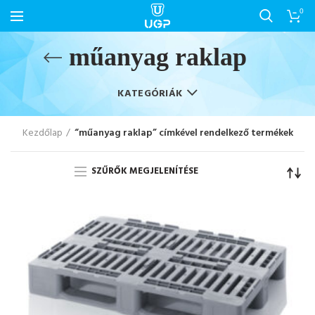
0
műanyag raklap
KATEGÓRIÁK
Kezdőlap
“műanyag raklap” címkével rendelkező termékek
SZŰRŐK MEGJELENÍTÉSE