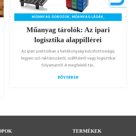
,
,
MŰANYAG DOBOZOK
MŰANYAG LÁDÁK
MŰANYAG TERMÉKEK
Műanyag tárolók: Az ipari
logisztika alappillérei
Az ipari szektorban a hatékonyság kulcsfontosságú,
legyen szó raktározásról, szállításról vagy logisztikai
folyamatról. A megfelelő tár...
BŐVEBBEN
OPOK
TERMÉKEK