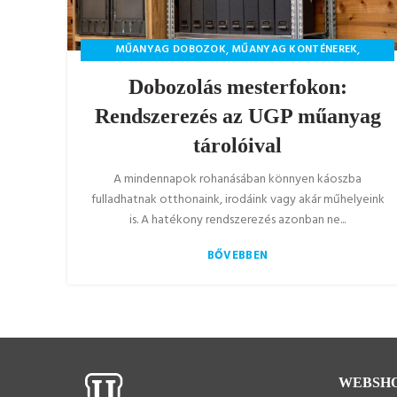
,
,
MŰANYAG DOBOZOK
MŰANYAG KONTÉNEREK
,
MŰANYAG LÁDÁK
MŰANYAG TERMÉKEK
Dobozolás mesterfokon:
Rendszerezés az UGP műanyag
tárolóival
A mindennapok rohanásában könnyen káoszba
fulladhatnak otthonaink, irodáink vagy akár műhelyeink
is. A hatékony rendszerezés azonban ne...
BŐVEBBEN
WEBSH