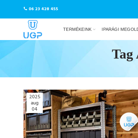
06 23 428 455
TERMÉKEINK
IPARÁGI MEGOL
Tag 
2025
aug
04