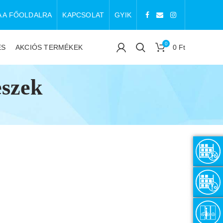
A A FŐOLDALRA
KAPCSOLAT
GYIK
0
ÉS
AKCIÓS TERMÉKEK
0
Ft
eszek