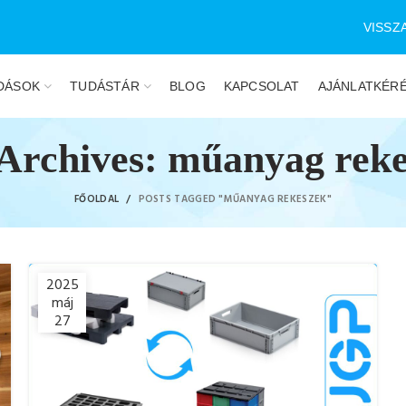
VISSZ
DÁSOK
TUDÁSTÁR
BLOG
KAPCSOLAT
AJÁNLATKÉR
Archives: műanyag rek
FŐOLDAL
POSTS TAGGED "MŰANYAG REKESZEK"
2025
máj
27