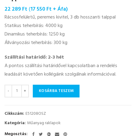
22 289
Ft
(
17 550
Ft
+ Áfa)
Rácsosfelületű, peremes kivitel, 3 db hosszanti talppal
Statikus teherbírás: 4000 kg
Dinamikus teherbírás: 1250 kg
Állványozási teherbírás: 300 kg
Szállítási határidő: 2-3 hét
A pontos szállítási határidővel kapcsolatban a rendelés
leadását követően kollégáink szolgálnak információval.
Mennyiség
KOSÁRBA TESZEM
Cikkszám:
E51208OSZ
Kategória:
Műanyag raklapok
Megosztás