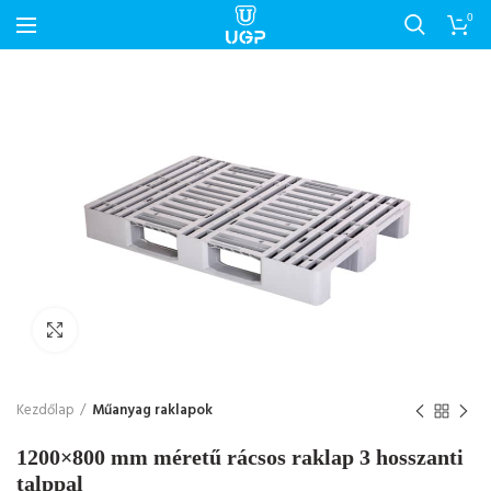
0
Nagyítás
Kezdőlap
Műanyag raklapok
1200×800 mm méretű rácsos raklap 3 hosszanti
talppal