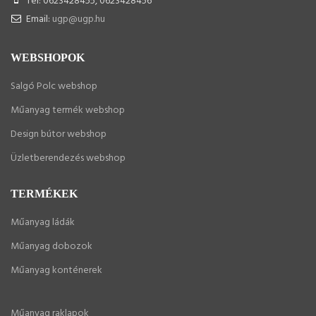
Tel: 0623428455, 0623428456
Email:
ugp@ugp.hu
WEBSHOPOK
Salgó Polc webshop
Műanyag termék webshop
Design bútor webshop
Üzletberendezés webshop
TERMÉKEK
Műanyag ládák
Műanyag dobozok
Műanyag konténerek
Műanyag raklapok