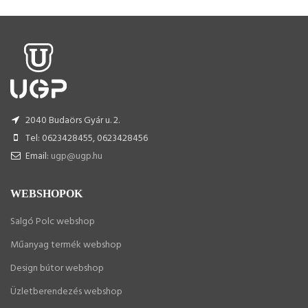
2040 Budaörs Gyár u. 2.
Tel: 0623428455, 0623428456
Email:
ugp@ugp.hu
WEBSHOPOK
Salgó Polc webshop
Műanyag termék webshop
Design bútor webshop
Üzletberendezés webshop