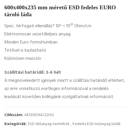
600x400x235 mm méretű ESD fedeles EURO
tároló láda
Spec. térfogati ellenállás* 10⁴ < 10¹⁰ Ohm/cm
Elektromosan vezetőképes anyag
Minden Euro formátumban
Tetővel is kazlazható
Különösen masszív
Szállítási határidő: 3-6 hét
A megnövekedett igények miatt a szállítási határidő eltérhet,
az erre vonatkozó esetleges információval a rendelés
leadását követően kollégáink szolgáltatnak információt.
Cikkszám:
AESDED64/22HG
Kategóriák:
ESD Műanyag termékek
,
Fedeles ESD műanyag ládák