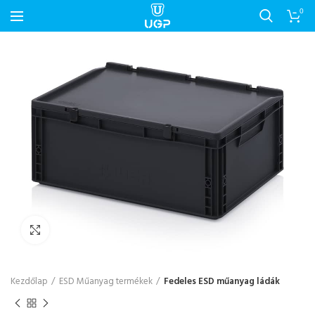
0
Nagyítás
Kezdőlap
ESD Műanyag termékek
Fedeles ESD műanyag ládák