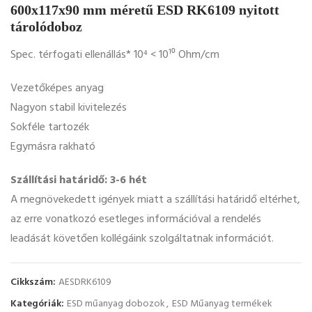
600x117x90 mm méretű ESD RK6109 nyitott
tárolódoboz
Spec. térfogati ellenállás* 10⁴ < 10¹⁰ Ohm/cm
Vezetőképes anyag
Nagyon stabil kivitelezés
Sokféle tartozék
Egymásra rakható
Szállítási határidő: 3-6 hét
A megnövekedett igények miatt a szállítási határidő eltérhet,
az erre vonatkozó esetleges információval a rendelés
leadását követően kollégáink szolgáltatnak információt.
Cikkszám:
AESDRK6109
Kategóriák:
ESD műanyag dobozok
,
ESD Műanyag termékek