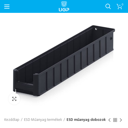
0
Nagyítás
Kezdőlap
ESD Műanyag termékek
ESD műanyag dobozok