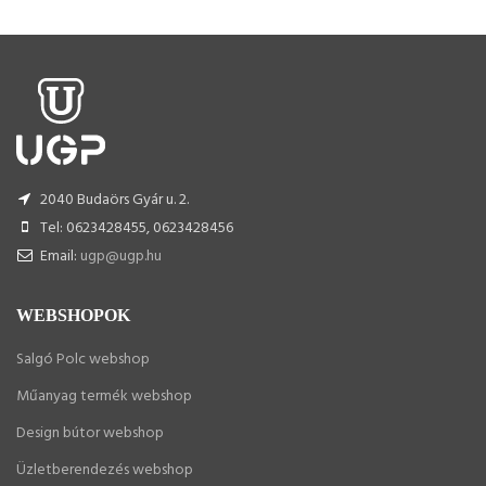
2040 Budaörs Gyár u. 2.
Tel: 0623428455, 0623428456
Email:
ugp@ugp.hu
WEBSHOPOK
Salgó Polc webshop
Műanyag termék webshop
Design bútor webshop
Üzletberendezés webshop