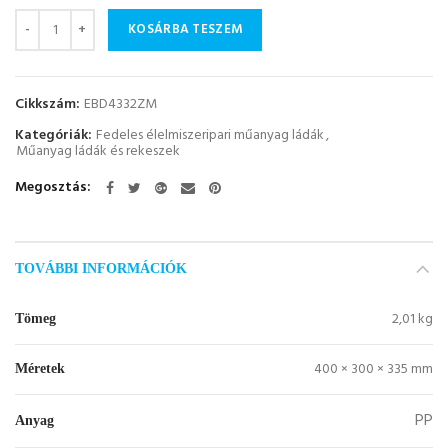
Mennyiség
KOSÁRBA TESZEM
Cikkszám:
EBD4332ZM
Kategóriák:
Fedeles élelmiszeripari műanyag ládák
,
Műanyag ládák és rekeszek
Megosztás
TOVÁBBI INFORMÁCIÓK
2,01 kg
Tömeg
400 × 300 × 335 mm
Méretek
PP
Anyag