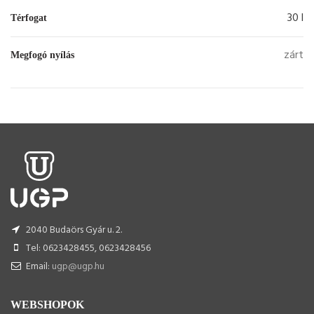
30 l
Térfogat
zárt
Megfogó nyílás
2040 Budaörs Gyár u. 2.
Tel: 0623428455, 0623428456
Email:
ugp@ugp.hu
WEBSHOPOK