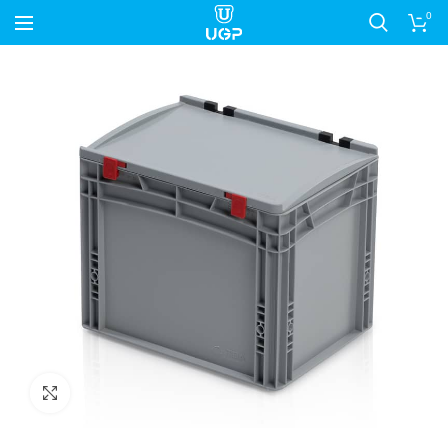
0
Nagyítás