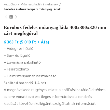
Kezdőlap
Műanyag ládák és rekeszek
Fedeles élelmiszeripari műanyag ládák
Eurobox fedeles műanyag láda 400x300x320 mm
zárt megfogóval
6 363
Ft
(
5 010
Ft
+ Áfa)
– Hideg- és hőálló
– Sav- és lúgálló
– Egymásra pakolható
– Feliratozható
– Élelmiszeriparban használható
Szállítási határidő: 1-4 hét
A megnövekedett igények miatt a szállítási határidő eltérhet,
az erre vonatkozó esetleges információval a rendelés
leadását követően kollégáink szolgáltatnak információt.