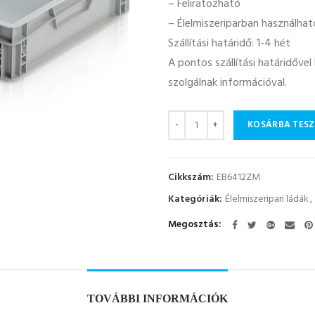
– Feliratozható
– Élelmiszeriparban használhat
Szállítási határidő: 1-4 hét
A pontos szállítási határidőve
szolgálnak információval.
Mennyiség
KOSÁRBA TES
Cikkszám:
EB6412ZM
Kategóriák:
Élelmiszeripari ládák
,
Megosztás
TOVÁBBI INFORMÁCIÓK