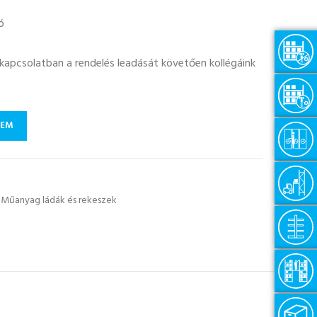
ó
l kapcsolatban a rendelés leadását követően kollégáink
ZEM
Műanyag ládák és rekeszek