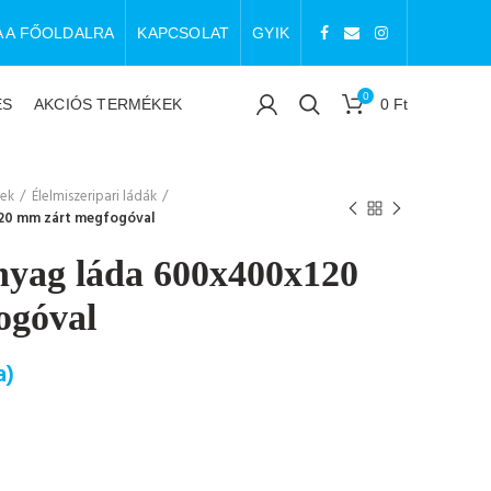
A A FŐOLDALRA
KAPCSOLAT
GYIK
0
ÉS
AKCIÓS TERMÉKEK
0
Ft
zek
Élelmiszeripari ládák
20 mm zárt megfogóval
yag láda 600x400x120
ogóval
a)