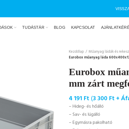
VISSZ
DÁSOK
TUDÁSTÁR
BLOG
KAPCSOLAT
AJÁNLATKÉR
Kezdőlap
Műanyag ládák és rekes
Eurobox műanyag láda 600x400x1
Eurobox műan
mm zárt megf
4 191
Ft
(
3 300
Ft
+ Áf
– Hideg- és hőálló
– Sav- és lúgálló
– Egymásra pakolható