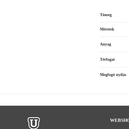
Tömeg
Méretek
Anyag
Térfogat
Megfogó nyílás
WEBSH