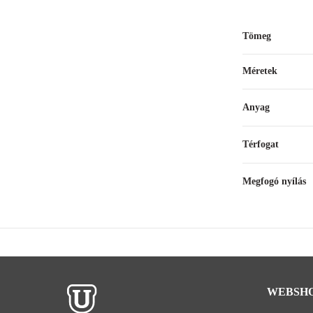
Tömeg
Méretek
Anyag
Térfogat
Megfogó nyílás
WEBSH