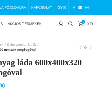
A A FŐOLDALRA
KAPCSOLAT
GYIK
0
ÉS
AKCIÓS TERMÉKEK
0
Ft
zek
Élelmiszeripari ládák
20 mm zárt megfogóval
yag láda 600x400x320
ogóval
a)