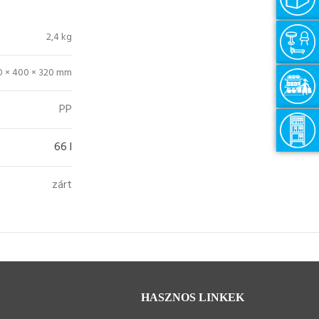
2,4 kg
0 × 400 × 320 mm
PP
66 l
zárt
HASZNOS LINKEK