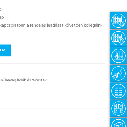
ó
nap
l kapcsolatban a rendelés leadását követően kollégáink
ZEM
Műanyag ládák és rekeszek