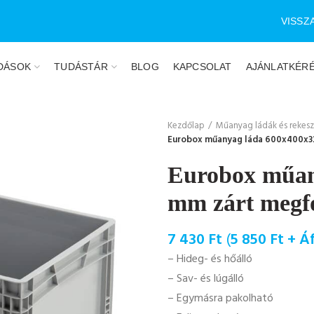
VISSZ
DÁSOK
TUDÁSTÁR
BLOG
KAPCSOLAT
AJÁNLATKÉR
Kezdőlap
Műanyag ládák és rekes
Eurobox műanyag láda 600x400x3
Eurobox műan
mm zárt megf
7 430
Ft
(
5 850
Ft
+ Áf
– Hideg- és hőálló
– Sav- és lúgálló
– Egymásra pakolható