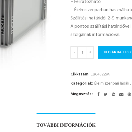
– Feliratozható
– Élelmiszeriparban használhat
Szállítási határidő: 2-5 munka
A pontos szállítási határidőve
szolgálnak információval.
Mennyiség
KOSÁRBA TES
Cikkszám:
EB6432ZM
Kategóriák:
Élelmiszeripari ládák
,
Megosztás
TOVÁBBI INFORMÁCIÓK