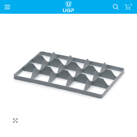
0
Nagyítás