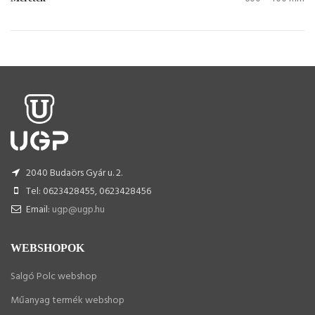
2040 Budaörs Gyár u. 2.
Tel: 0623428455, 0623428456
Email:
ugp@ugp.hu
WEBSHOPOK
Salgó Polc webshop
Műanyag termék webshop