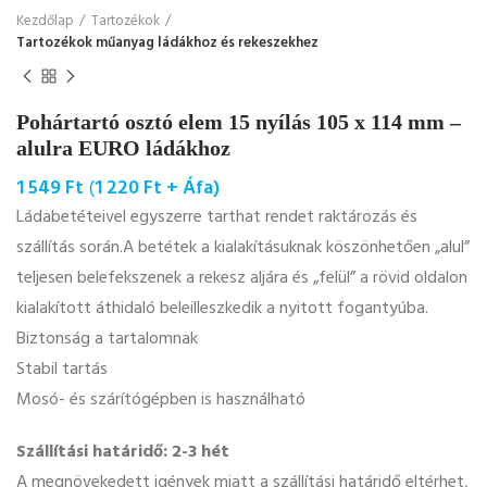
Kezdőlap
Tartozékok
Tartozékok műanyag ládákhoz és rekeszekhez
Pohártartó osztó elem 15 nyílás 105 x 114 mm –
alulra EURO ládákhoz
1 549
Ft
(
1 220
Ft
+ Áfa)
Ládabetéteivel egyszerre tarthat rendet raktározás és
szállítás során.A betétek a kialakításuknak köszönhetően „alul”
teljesen belefekszenek a rekesz aljára és „felül” a rövid oldalon
kialakított áthidaló beleilleszkedik a nyitott fogantyúba.
Biztonság a tartalomnak
Stabil tartás
Mosó- és szárítógépben is használható
Szállítási határidő: 2-3 hét
A megnövekedett igények miatt a szállítási határidő eltérhet,