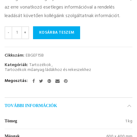
az erre vonatkozó esetleges információval a rendelés
leadását követően kollégáink szolgáltatnak információt.
Mennyiség
KOSÁRBA TESZEM
Cikkszám:
EBGEF15B
Kategóriák:
Tartozékok
,
Tartozékok műanyag ládákhoz és rekeszekhez
Megosztás
TOVÁBBI INFORMÁCIÓK
1 kg
Tömeg
600 × 400 mm
Méretek