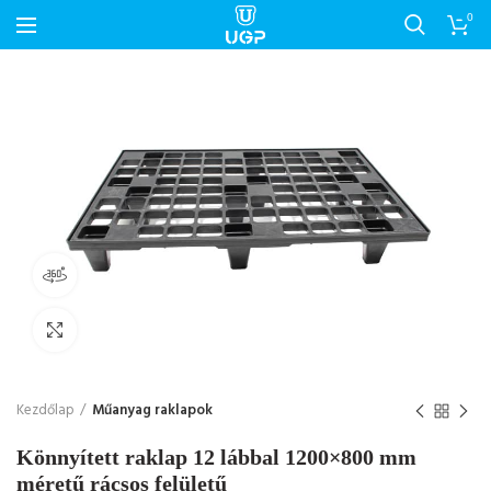
0
360-as nézet
Nagyítás
Kezdőlap
Műanyag raklapok
Könnyített raklap 12 lábbal 1200×800 mm
méretű rácsos felületű