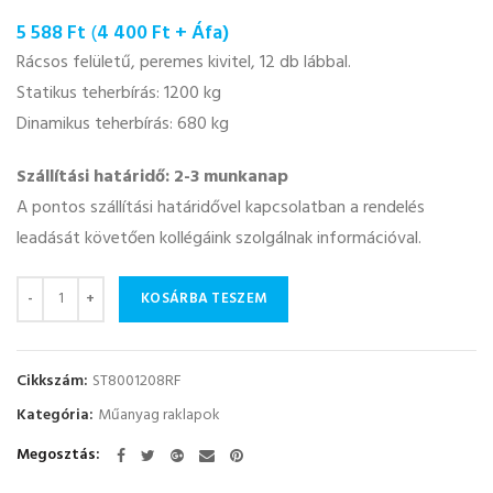
5 588
Ft
(
4 400
Ft
+ Áfa)
Rácsos felületű, peremes kivitel, 12 db lábbal.
Statikus teherbírás: 1200 kg
Dinamikus teherbírás: 680 kg
Szállítási határidő: 2-3 munkanap
A pontos szállítási határidővel kapcsolatban a rendelés
leadását követően kollégáink szolgálnak információval.
Mennyiség
KOSÁRBA TESZEM
Cikkszám:
ST8001208RF
Kategória:
Műanyag raklapok
Megosztás