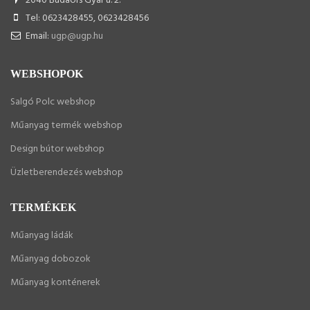
2040 Budaörs Gyár u. 2.
Tel: 0623428455, 0623428456
Email:
ugp@ugp.hu
WEBSHOPOK
Salgó Polc webshop
Műanyag termék webshop
Design bútor webshop
Üzletberendezés webshop
TERMÉKEK
Műanyag ládák
Műanyag dobozok
Műanyag konténerek