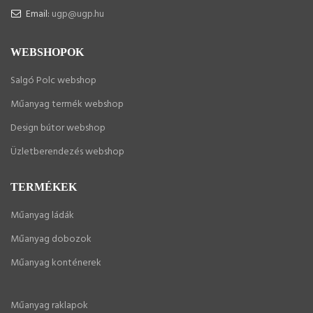
Email:
ugp@ugp.hu
WEBSHOPOK
Salgó Polc webshop
Műanyag termék webshop
Design bútor webshop
Üzletberendezés webshop
TERMÉKEK
Műanyag ládák
Műanyag dobozok
Műanyag konténerek
Műanyag raklapok