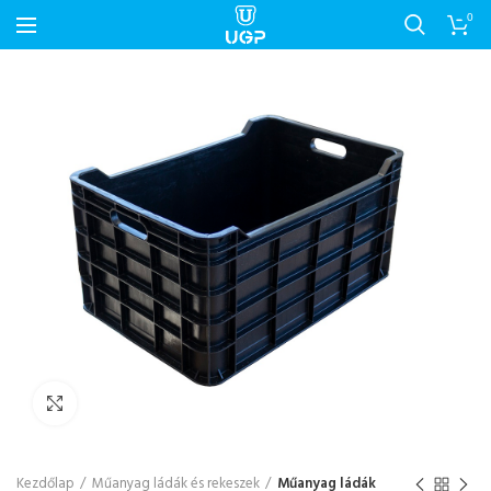
0
Nagyítás
Kezdőlap
Műanyag ládák és rekeszek
Műanyag ládák