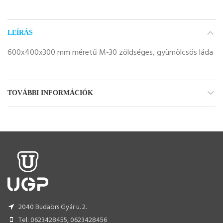
LEÍRÁS
600x400x300 mm méretű M-30 zöldséges, gyümölcsös láda
TOVÁBBI INFORMÁCIÓK
2040 Budaörs Gyár u. 2.
Tel: 0623428455, 0623428456