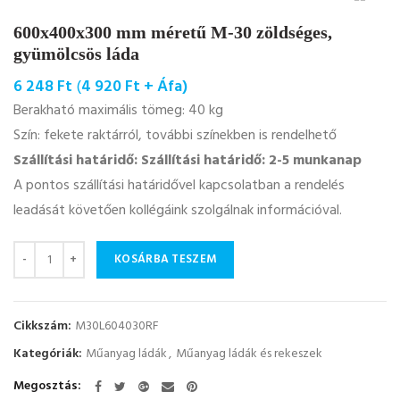
600x400x300 mm méretű M-30 zöldséges,
gyümölcsös láda
6 248
Ft
(
4 920
Ft
+ Áfa)
Berakható maximális tömeg: 40 kg
Szín: fekete raktárról, további színekben is rendelhető
Szállítási határidő: Szállítási határidő: 2-5 munkanap
A pontos szállítási határidővel kapcsolatban a rendelés
leadását követően kollégáink szolgálnak információval.
Mennyiség
KOSÁRBA TESZEM
Cikkszám:
M30L604030RF
Kategóriák:
Műanyag ládák
,
Műanyag ládák és rekeszek
Megosztás