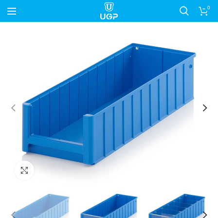
0
Nagyítás