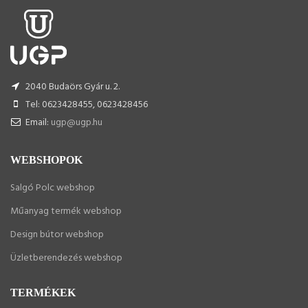
2040 Budaörs Gyár u. 2.
Tel: 0623428455, 0623428456
Email:
ugp@ugp.hu
WEBSHOPOK
Salgó Polc webshop
Műanyag termék webshop
Design bútor webshop
Üzletberendezés webshop
TERMÉKEK