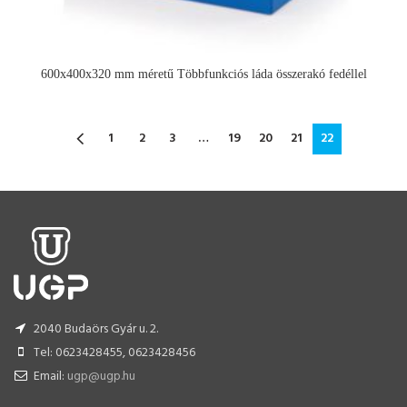
600x400x320 mm méretű Többfunkciós láda összerakó fedéllel
1
2
3
…
19
20
21
22
2040 Budaörs Gyár u. 2.
Tel: 0623428455, 0623428456
Email:
ugp@ugp.hu