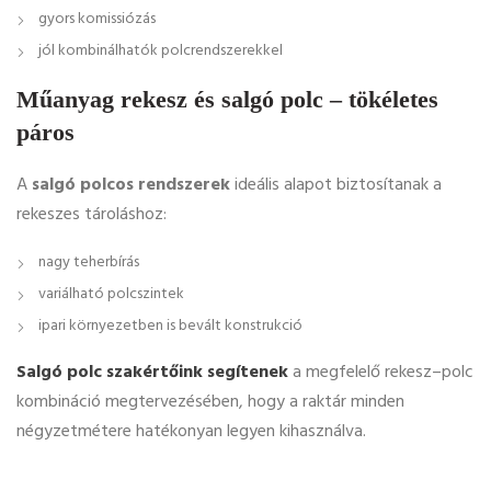
gyors komissiózás
jól kombinálhatók polcrendszerekkel
Műanyag rekesz és salgó polc – tökéletes
páros
A
salgó polcos rendszerek
ideális alapot biztosítanak a
rekeszes tároláshoz:
nagy teherbírás
variálható polcszintek
ipari környezetben is bevált konstrukció
Salgó polc szakértőink segítenek
a megfelelő rekesz–polc
kombináció megtervezésében, hogy a raktár minden
négyzetmétere hatékonyan legyen kihasználva.