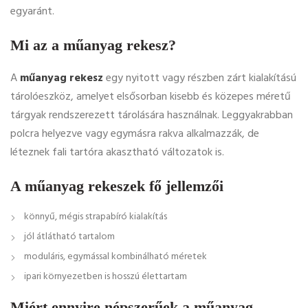
egyaránt.
Mi az a műanyag rekesz?
A
műanyag rekesz
egy nyitott vagy részben zárt kialakítású
tárolóeszköz, amelyet elsősorban kisebb és közepes méretű
tárgyak rendszerezett tárolására használnak. Leggyakrabban
polcra helyezve vagy egymásra rakva alkalmazzák, de
léteznek fali tartóra akasztható változatok is.
A műanyag rekeszek fő jellemzői
könnyű, mégis strapabíró kialakítás
jól átlátható tartalom
moduláris, egymással kombinálható méretek
ipari környezetben is hosszú élettartam
Miért ennyire népszerűek a műanyag