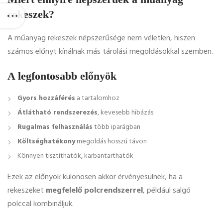
rekeszek?
A műanyag rekeszek népszerűsége nem véletlen, hiszen
számos előnyt kínálnak más tárolási megoldásokkal szemben.
A legfontosabb előnyök
Gyors hozzáférés
a tartalomhoz
Átlátható rendszerezés
, kevesebb hibázás
Rugalmas felhasználás
több iparágban
Költséghatékony
megoldás hosszú távon
Könnyen tisztíthatók, karbantarthatók
Ezek az előnyök különösen akkor érvényesülnek, ha a
rekeszeket
megfelelő polcrendszerrel
, például salgó
polccal kombináljuk.