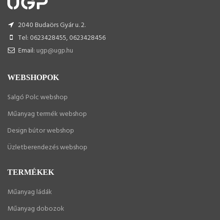
2040 Budaörs Gyár u. 2.
Tel: 0623428455, 0623428456
Email:
ugp@ugp.hu
WEBSHOPOK
Salgó Polc webshop
Műanyag termék webshop
Design bútor webshop
Üzletberendezés webshop
TERMÉKEK
Műanyag ládák
Műanyag dobozok