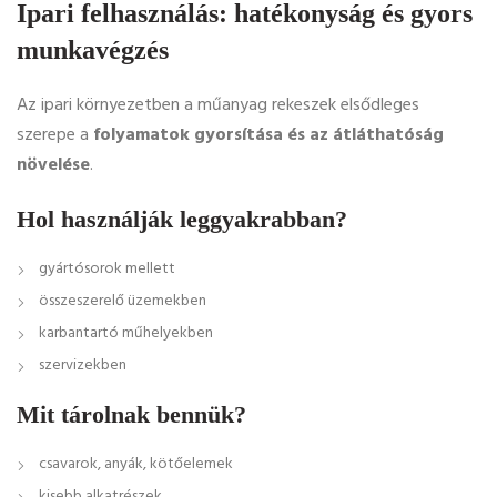
Ipari felhasználás: hatékonyság és gyors
munkavégzés
Az ipari környezetben a műanyag rekeszek elsődleges
szerepe a
folyamatok gyorsítása és az átláthatóság
növelése
.
Hol használják leggyakrabban?
gyártósorok mellett
összeszerelő üzemekben
karbantartó műhelyekben
szervizekben
Mit tárolnak bennük?
csavarok, anyák, kötőelemek
kisebb alkatrészek