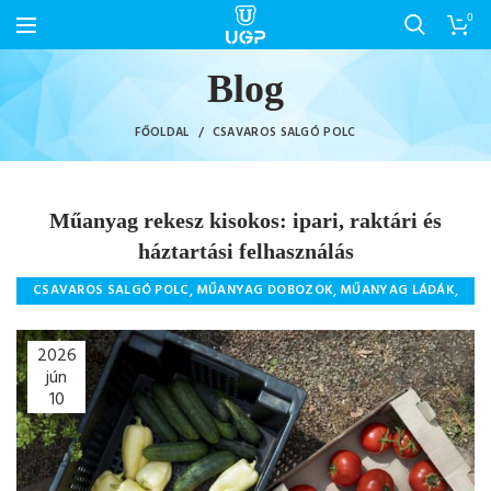
0
Blog
FŐOLDAL
CSAVAROS SALGÓ POLC
Műanyag rekesz kisokos: ipari, raktári és
háztartási felhasználás
,
,
,
CSAVAROS SALGÓ POLC
MŰANYAG DOBOZOK
MŰANYAG LÁDÁK
,
,
MŰANYAG TERMÉKEK
SALGÓ POLC
UGP
2026
jún
10