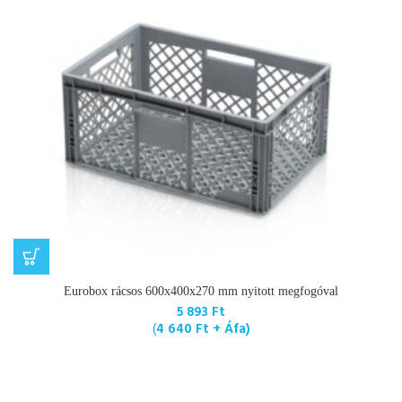
Eurobox rácsos 600x400x270 mm nyitott megfogóval
5 893
Ft
(
4 640
Ft
+ Áfa)