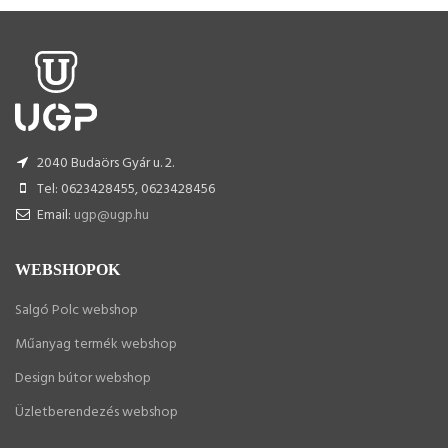
2040 Budaörs Gyár u. 2.
Tel: 0623428455, 0623428456
Email:
ugp@ugp.hu
WEBSHOPOK
Salgó Polc webshop
Műanyag termék webshop
Design bútor webshop
Üzletberendezés webshop