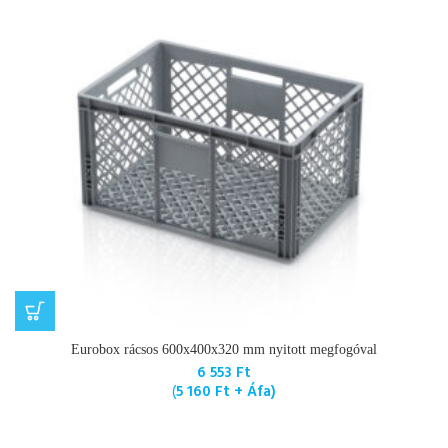
Eurobox rácsos 600x400x320 mm nyitott megfogóval
6 553
Ft
(
5 160
Ft
+ Áfa)