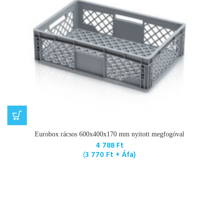
Eurobox rácsos 600x400x170 mm nyitott megfogóval
4 788
Ft
(
3 770
Ft
+ Áfa)