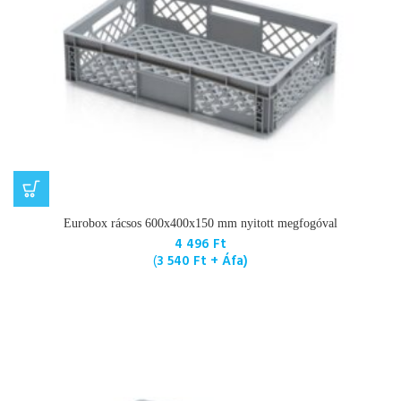
Eurobox rácsos 600x400x150 mm nyitott megfogóval
4 496
Ft
(
3 540
Ft
+ Áfa)