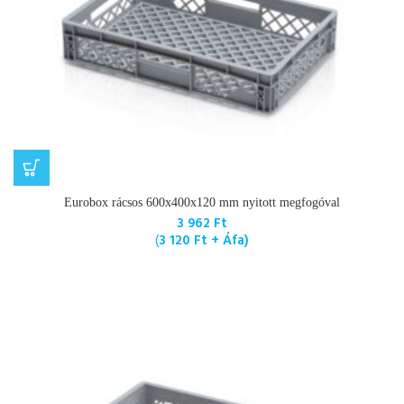
Eurobox rácsos 600x400x120 mm nyitott megfogóval
3 962
Ft
(
3 120
Ft
+ Áfa)