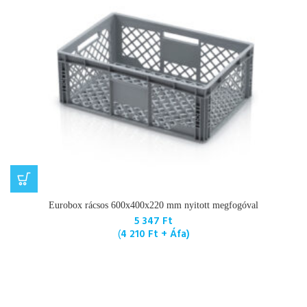
Eurobox rácsos 600x400x220 mm nyitott megfogóval
5 347
Ft
(
4 210
Ft
+ Áfa)