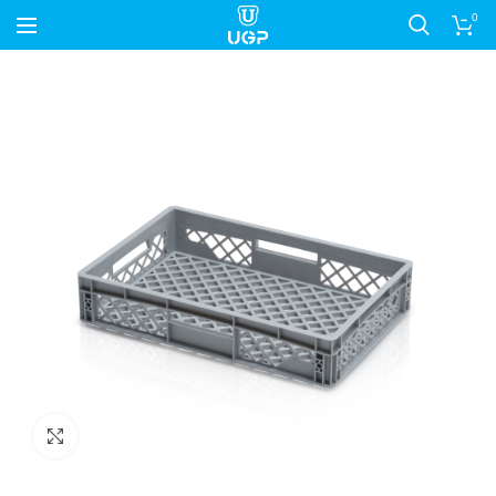
0
Nagyítás