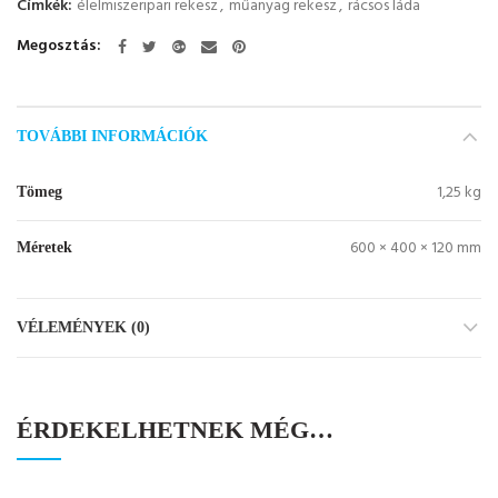
Címkék:
élelmiszeripari rekesz
,
műanyag rekesz
,
rácsos láda
Megosztás
TOVÁBBI INFORMÁCIÓK
1,25 kg
Tömeg
600 × 400 × 120 mm
Méretek
VÉLEMÉNYEK (0)
ÉRDEKELHETNEK MÉG…