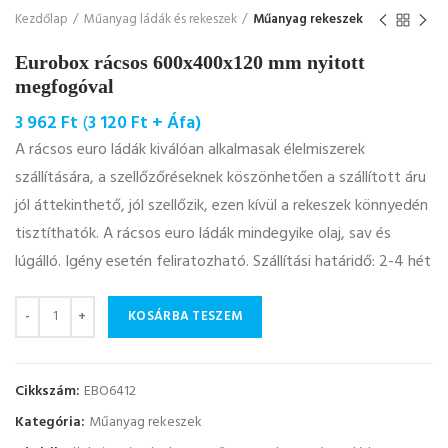
Kezdőlap
Műanyag ládák és rekeszek
Műanyag rekeszek
Eurobox rácsos 600x400x120 mm nyitott
megfogóval
3 962
Ft
(
3 120
Ft
+ Áfa)
A rácsos euro ládák kiválóan alkalmasak élelmiszerek
szállítására, a szellőzőréseknek köszönhetően a szállított áru
jól áttekinthető, jól szellőzik, ezen kívül a rekeszek könnyedén
tisztíthatók. A rácsos euro ládák mindegyike olaj, sav és
lúgálló. Igény esetén feliratozható. Szállítási határidő: 2-4 hét
Mennyiség
KOSÁRBA TESZEM
Cikkszám:
EBO6412
Kategória:
Műanyag rekeszek