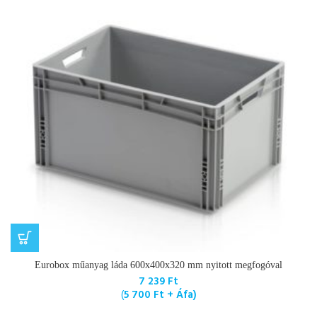
Eurobox műanyag láda 600x400x320 mm nyitott megfogóval
7 239
Ft
(
5 700
Ft
+ Áfa)