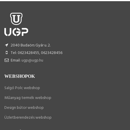
2040 Budaörs Gyár u. 2.
Tel: 0623428455, 0623428456
Email:
ugp@ugp.hu
WEBSHOPOK
Salgó Polc webshop
Műanyag termék webshop
Design bútor webshop
Üzletberendezés webshop