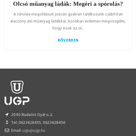
Olcsó műanyag ládák: Megéri a spórolás?
A tárolási megoldások piacán gyakran találkozunk csábítóan
alacsony árú műanyag ládákkal. Azonban érdemes megvizsgálni,
hogy ezek az ol...
BŐVEBBEN
2040 Budaörs Gyár u. 2.
Tel: 0623428455, 0623428456
Email:
ugp@ugp.hu