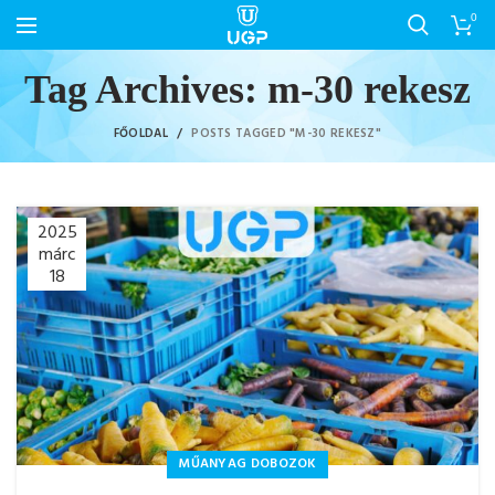
0
Tag Archives: m-30 rekesz
FŐOLDAL
POSTS TAGGED "M-30 REKESZ"
2025
márc
18
MŰANYAG DOBOZOK