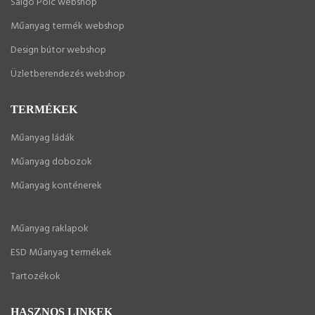
Salgó Polc webshop
Műanyag termék webshop
Design bútor webshop
Üzletberendezés webshop
TERMÉKEK
Műanyag ládák
Műanyag dobozok
Műanyag konténerek
Műanyag raklapok
ESD Műanyag termékek
Tartozékok
HASZNOS LINKEK