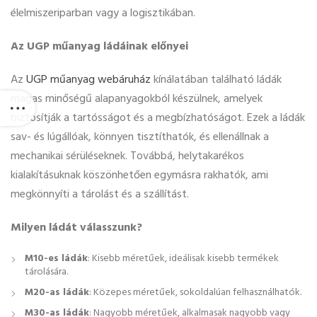
élelmiszeriparban vagy a logisztikában.
Az UGP műanyag ládáinak előnyei
Az
UGP műanyag webáruház
kínálatában található ládák
magas minőségű alapanyagokból készülnek, amelyek
biztosítják a tartósságot és a megbízhatóságot. Ezek a ládák
sav- és lúgállóak, könnyen tisztíthatók, és ellenállnak a
mechanikai sérüléseknek. Továbbá, helytakarékos
kialakításuknak köszönhetően egymásra rakhatók, ami
megkönnyíti a tárolást és a szállítást.
Milyen ládát válasszunk?
M10-es ládák
: Kisebb méretűek, ideálisak kisebb termékek
tárolására.
M20-as ládák
: Közepes méretűek, sokoldalúan felhasználhatók.
M30-as ládák
: Nagyobb méretűek, alkalmasak nagyobb vagy