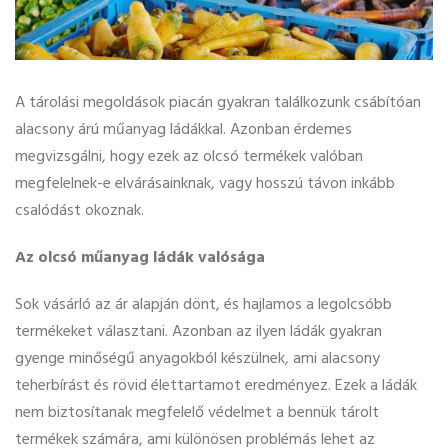
A tárolási megoldások piacán gyakran találkozunk csábítóan
alacsony árú műanyag ládákkal. Azonban érdemes
megvizsgálni, hogy ezek az olcsó termékek valóban
megfelelnek-e elvárásainknak, vagy hosszú távon inkább
csalódást okoznak.
Az olcsó műanyag ládák valósága
Sok vásárló az ár alapján dönt, és hajlamos a legolcsóbb
termékeket választani. Azonban az ilyen ládák gyakran
gyenge minőségű anyagokból készülnek, ami alacsony
teherbírást és rövid élettartamot eredményez. Ezek a ládák
nem biztosítanak megfelelő védelmet a bennük tárolt
termékek számára, ami különösen problémás lehet az