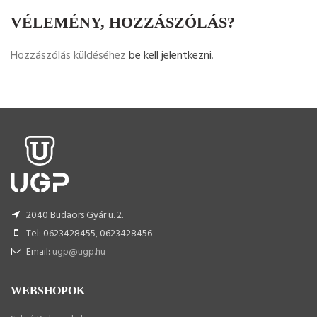
VÉLEMÉNY, HOZZÁSZÓLÁS?
Hozzászólás küldéséhez
be kell jelentkezni
.
2040 Budaörs Gyár u. 2.
Tel: 0623428455, 0623428456
Email:
ugp@ugp.hu
WEBSHOPOK