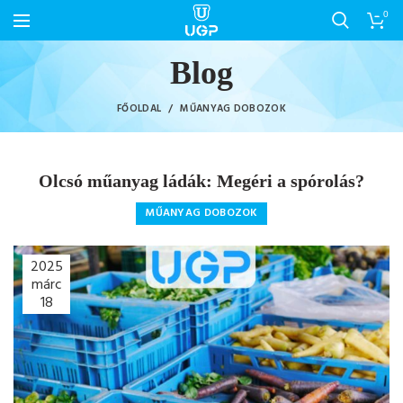
0
Blog
FŐOLDAL
MŰANYAG DOBOZOK
Olcsó műanyag ládák: Megéri a spórolás?
MŰANYAG DOBOZOK
2025
márc
18