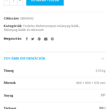
KOSÁRBA TESZEM
Cikkszám:
EBD6442
Kategóriák:
Fedeles élelmiszeripari műanyag ládák
,
Műanyag ládák és rekeszek
Megosztás
TOVÁBBI INFORMÁCIÓK
3,72 kg
Tömeg
600 × 400 × 435 mm
Méretek
PP
Anyag
88 l
Térfogat