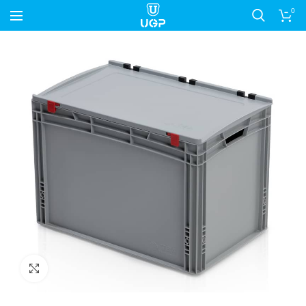
0
Nagyítás