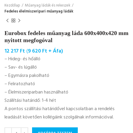
Kezdőlap
Műanyag ládák és rekeszek
Fedeles élelmiszeripari műanyag ládák
Eurobox fedeles műanyag láda 600x400x420 mm
nyitott megfogóval
12 217
Ft
(
9 620
Ft
+ Áfa)
– Hideg- és hőálló
– Sav- és lúgálló
– Egymásra pakolható
– Feliratozható
– Élelmiszeriparban használható
Szállítási határidő: 1-4 hét
A pontos szállítási határidővel kapcsolatban a rendelés
leadását követően kollégáink szolgálnak információval.
Mennyiség