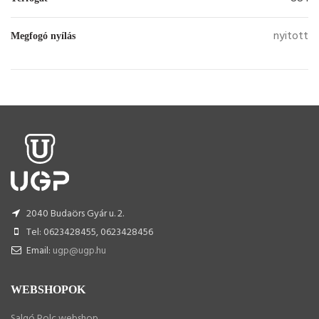
nyitott
Megfogó nyílás
2040 Budaörs Gyár u. 2.
Tel: 0623428455, 0623428456
Email:
ugp@ugp.hu
WEBSHOPOK
Salgó Polc webshop