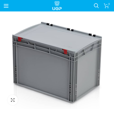
0
Nagyítás