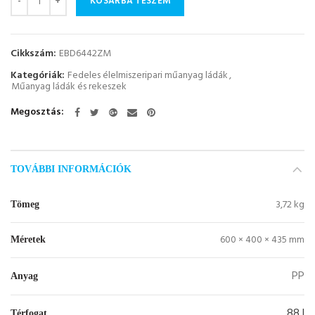
KOSÁRBA TESZEM
Cikkszám:
EBD6442ZM
Kategóriák:
Fedeles élelmiszeripari műanyag ládák
,
Műanyag ládák és rekeszek
Megosztás
TOVÁBBI INFORMÁCIÓK
3,72 kg
Tömeg
600 × 400 × 435 mm
Méretek
PP
Anyag
88 l
Térfogat