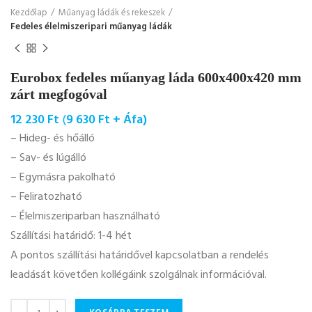
Kezdőlap
Műanyag ládák és rekeszek
Fedeles élelmiszeripari műanyag ládák
Eurobox fedeles műanyag láda 600x400x420 mm
zárt megfogóval
12 230
Ft
(
9 630
Ft
+ Áfa)
– Hideg- és hőálló
– Sav- és lúgálló
– Egymásra pakolható
– Feliratozható
– Élelmiszeriparban használható
Szállítási határidő: 1-4 hét
A pontos szállítási határidővel kapcsolatban a rendelés
leadását követően kollégáink szolgálnak információval.
Mennyiség