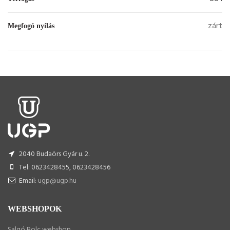
zárt
Megfogó nyílás
2040 Budaörs Gyár u. 2.
Tel: 0623428455, 0623428456
Email:
ugp@ugp.hu
WEBSHOPOK
Salgó Polc webshop