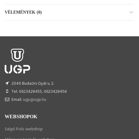
VÉLEMÉNYEK (0)
2040 Budaörs Gyár u. 2.
Tel: 0623428455, 0623428456
Email:
ugp@ugp.hu
WEBSHOPOK
Salgó Polc webshop