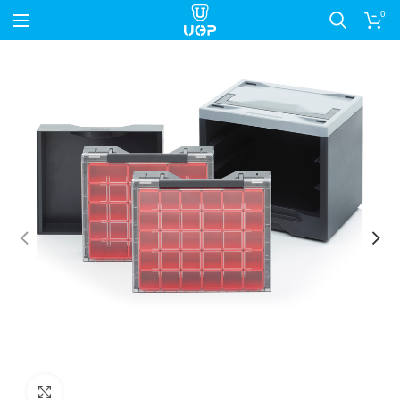
0
Nagyítás