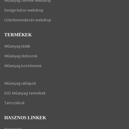
Műanyag termék webshop
Design bútor webshop
Üzletberendezés webshop
TERMÉKEK
Műanyag ládák
Műanyag dobozok
Műanyag konténerek
Műanyag raklapok
ESD Műanyag termékek
Tartozékok
HASZNOS LINKEK